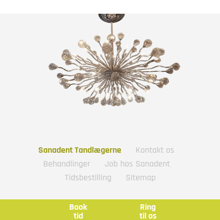
Sanadent Tandlægerne
Kontakt os
Behandlinger
Job hos Sanadent
Tidsbestilling
Sitemap
Book
Ring
tid
til os