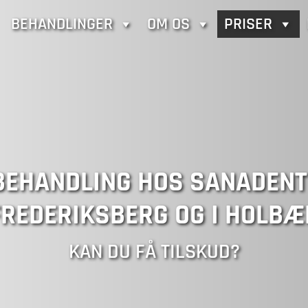
BEHANDLINGER
OM OS
PRISER
DBEHANDLING HOS SANADEN
FREDERIKSBERG OG I HOLBÆ
KAN DU FÅ TILSKUD?