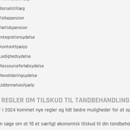
Barselstillæg
Folkepension
Førtidspension
Integrationsydelse
Kontanthjælps
Ledighedsydelse
Ressourceforløbsydelse
Revalideringsydelse
Uddannelseshjælp
 REGLER OM TILSKUD TIL TANDBEHANDLIN
r i 2024 kommet nye regler og lidt bedre muligheder for at op
n søge om at få et særligt økonomisk tilskud til din tandbeh