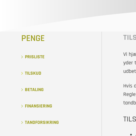
PENGE
TIL
Vi hj
PRISLISTE
yder 
udbet
TILSKUD
Hvis 
BETALING
Regle
tandb
FINANSIERING
TIL
TANDFORSIKRING