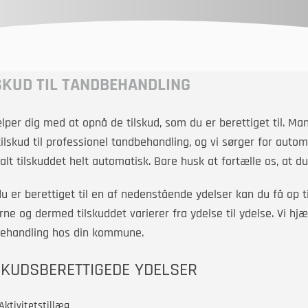
SKUD TIL TANDBEHANDLING
ælper dig med at opnå de tilskud, som du er berettiget til. 
tilskud til professionel tandbehandling, og vi sørger for autom
alt tilskuddet helt automatisk. Bare husk at fortælle os, at d
du er berettiget til en af nedenstående ydelser kan du få op til
rne og dermed tilskuddet varierer fra ydelse til ydelse. Vi hj
ehandling hos din kommune.
SKUDSBERETTIGEDE YDELSER
Aktivitetstillæg