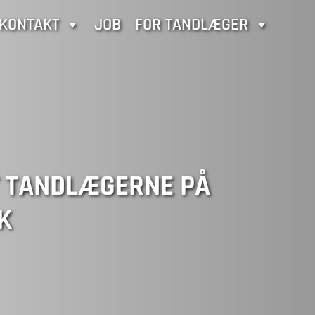
KONTAKT
JOB
FOR TANDLÆGER
T TANDLÆGERNE PÅ
K