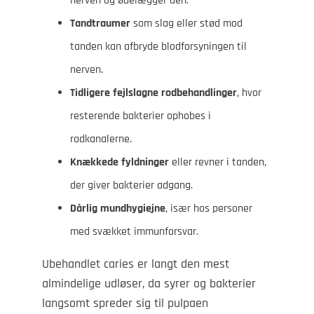
nerven og ødelægger den.
Tandtraumer
som slag eller stød mod
tanden kan afbryde blodforsyningen til
nerven.
Tidligere fejlslagne rodbehandlinger
, hvor
resterende bakterier ophobes i
rodkanalerne.
Knækkede fyldninger
eller revner i tanden,
der giver bakterier adgang.
Dårlig mundhygiejne
, især hos personer
med svækket immunforsvar.
Ubehandlet caries er langt den mest
almindelige udløser, da syrer og bakterier
langsomt spreder sig til pulpaen