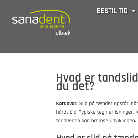
Skip
BESTIL TID
to
content
Holbæk
Hvad er tandsli
du det?
Kort svar:
Slid på tænder opstår, nå
hårdt bid. Typiske tegn er isninger,
tandlægen kan bremse udviklingen.