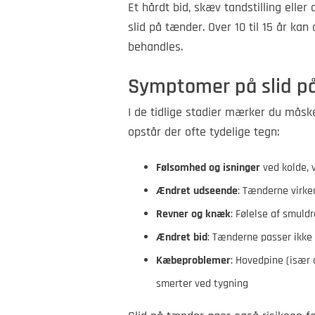
Et hårdt bid, skæv tandstilling elle
slid på tænder. Over 10 til 15 år kan
behandles.
Symptomer på slid p
I de tidlige stadier mærker du måsk
opstår der ofte tydelige tegn:
Følsomhed og isninger
ved kolde, 
Ændret udseende
: Tænderne virker
Revner og knæk
: Følelse af smuld
Ændret bid
: Tænderne passer ikk
Kæbeproblemer
: Hovedpine (især 
smerter ved tygning