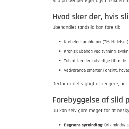
Slid på tænder øger også risikoen fo
Hvad sker der, hvis s
Ubehandlet tandslid kan føre til:
Kæbeledsproblemer (TMJ-lidelser)
Kronisk ubehag ved tygning, synkn
Tab af tænder i alvorlige tilfælde
Vedvarende smerter i ansigt, hove
Derfor er det vigtigt at reagere, nå
Forebyggelse af slid
Du kan selv gøre meget for at besky
Begræns syreindtag
: Drik mindre 