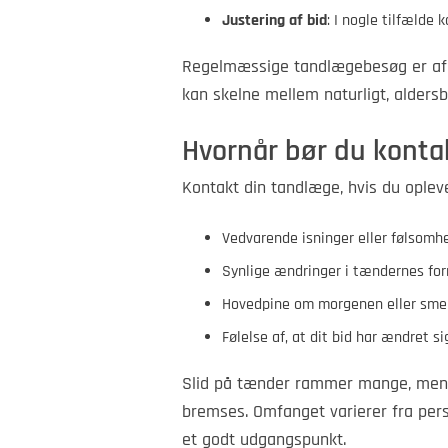
Justering af bid
: I nogle tilfælde
Regelmæssige tandlægebesøg er afgø
kan skelne mellem naturligt, aldersb
Hvornår bør du kont
Kontakt din tandlæge, hvis du opleve
Vedvarende isninger eller følsomh
Synlige ændringer i tændernes for
Hovedpine om morgenen eller sme
Følelse af, at dit bid har ændret si
Slid på tænder rammer mange, men 
bremses. Omfanget varierer fra pers
et godt udgangspunkt.