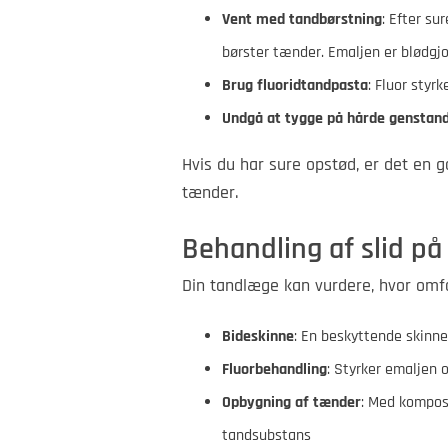
Vent med tandbørstning
: Efter su
børster tænder. Emaljen er blødgjor
Brug fluoridtandpasta
: Fluor styr
Undgå at tygge på hårde genstan
Hvis du har sure opstød, er det en g
tænder.
Behandling af slid p
Din tandlæge kan vurdere, hvor omfa
Bideskinne
: En beskyttende skinn
Fluorbehandling
: Styrker emaljen 
Opbygning af tænder
: Med kompos
tandsubstans