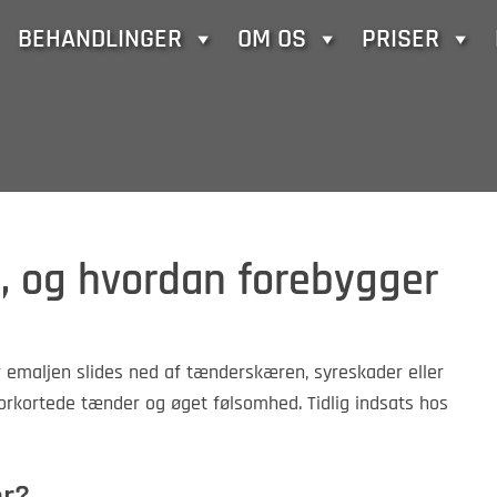
BEHANDLINGER
OM OS
PRISER
d, og hvordan forebygger
r emaljen slides ned af tænderskæren, syreskader eller
 forkortede tænder og øget følsomhed. Tidlig indsats hos