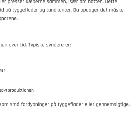
er presser kæberne sammen, især om natten. Dette
id på tyggeflader og tandkanter. Du opdager det måske
sporene.
en over tid. Typiske syndere er:
rer
 spytproduktionen
 som små fordybninger på tyggeflader eller gennemsigtige,