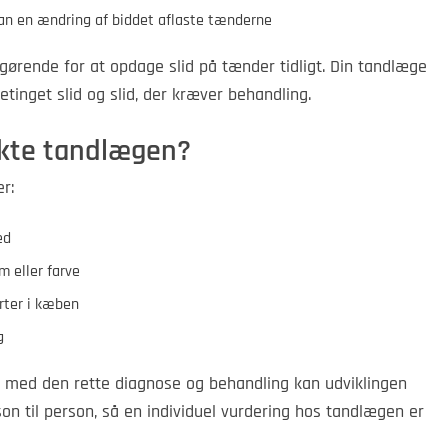
 kan en ændring af biddet aflaste tænderne
rende for at opdage slid på tænder tidligt. Din tandlæge
etinget slid og slid, der kræver behandling.
akte tandlægen?
r:
ed
m eller farve
rter i kæben
g
med den rette diagnose og behandling kan udviklingen
on til person, så en individuel vurdering hos tandlægen er