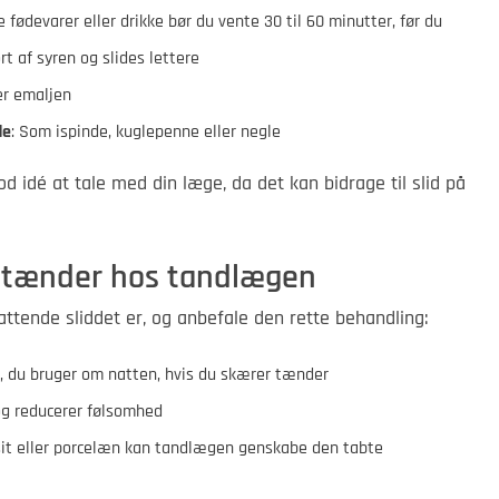
re fødevarer eller drikke bør du vente 30 til 60 minutter, før du
t af syren og slides lettere
ker emaljen
de
: Som ispinde, kuglepenne eller negle
od idé at tale med din læge, da det kan bidrage til slid på
å tænder hos tandlægen
ttende sliddet er, og anbefale den rette behandling:
e, du bruger om natten, hvis du skærer tænder
og reducerer følsomhed
it eller porcelæn kan tandlægen genskabe den tabte