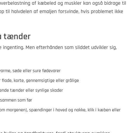
r overbelastning af kæbeled og muskler kan også bidrage til
 op til halvdelen af emaljen forsvinde, hvis problemet ikke
å tænder
e ingenting. Men efterhånden som sliddet udvikler sig,
varme, søde eller sure fødevarer
 flade, korte, gennemsigtige eller grålige
rende tænder eller synlige skader
e sammen som før
om morgenen), spændinger i hoved og nakke, klik i kæben eller