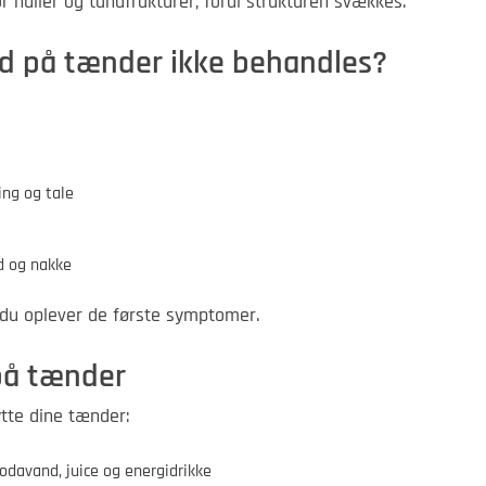
r huller og tandfrakturer, fordi strukturen svækkes.
lid på tænder ikke behandles?
ing og tale
d og nakke
r du oplever de første symptomer.
 på tænder
tte dine tænder:
sodavand, juice og energidrikke