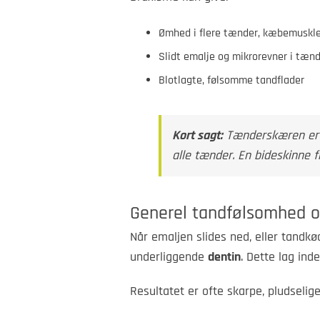
Ømhed i flere tænder, kæbemuskl
Slidt emalje og mikrorevner i tæn
Blotlagte, følsomme tandflader
Kort sagt:
Tænderskæren er e
alle tænder. En bideskinne f
Generel tandfølsomhed o
Når emaljen slides ned, eller tandkø
underliggende
dentin
. Dette lag ind
Resultatet er ofte skarpe, pludseli