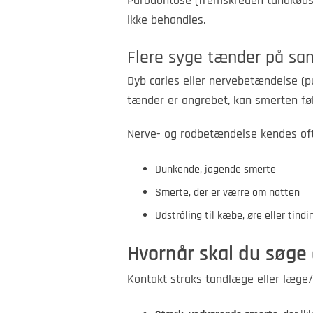
Parodontose (fremskreden tandkødss
ikke behandles.
Flere syge tænder på sa
Dyb caries eller nervebetændelse (pu
tænder er angrebet, kan smerten føl
Nerve- og rodbetændelse kendes oft
Dunkende, jagende smerte
Smerte, der er værre om natten
Udstråling til kæbe, øre eller tindi
Hvornår skal du søge
Kontakt straks tandlæge eller læge/