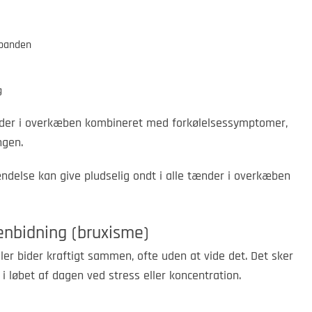
 panden
g
tænder i overkæben kombineret med forkølelsessymptomer,
ngen.
bidning (bruxisme)
r bider kraftigt sammen, ofte uden at vide det. Det sker
 løbet af dagen ved stress eller koncentration.