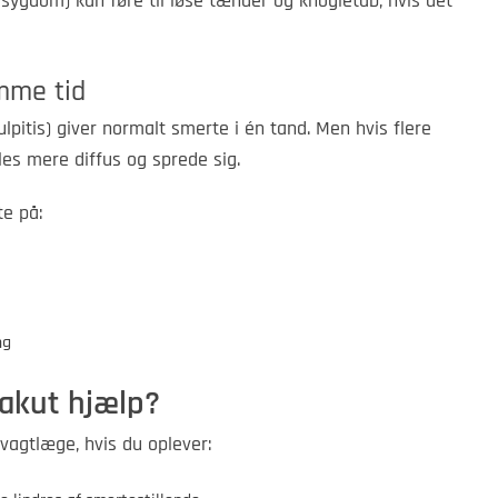
ygdom) kan føre til løse tænder og knogletab, hvis det
mme tid
lpitis) giver normalt smerte i én tand. Men hvis flere
es mere diffus og sprede sig.
e på:
ng
 akut hjælp?
vagtlæge, hvis du oplever: