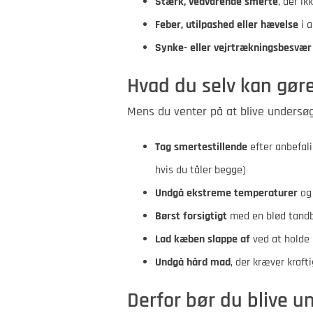
Stærk, vedvarende smerte
, der ik
Feber, utilpashed eller hævelse
i a
Synke- eller vejrtrækningsbesvær
Hvad du selv kan gøre
Mens du venter på at blive undersøgt
Tag smertestillende
efter anbefal
hvis du tåler begge)
Undgå ekstreme temperaturer
og 
Børst forsigtigt
med en blød tandb
Lad kæben slappe af
ved at holde
Undgå hård mad
, der kræver kraft
Derfor bør du blive u