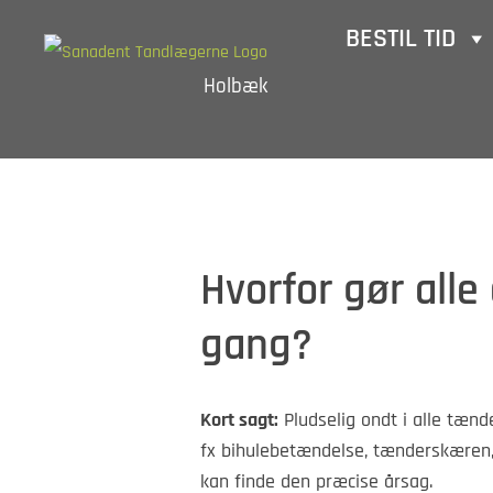
Skip
BESTIL TID
to
Holbæk
content
Hvorfor gør all
gang?
Kort sagt:
Pludselig ondt i alle tænd
fx bihulebetændelse, tænderskæren,
kan finde den præcise årsag.