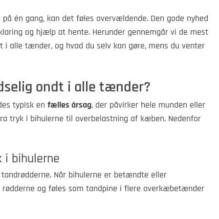
å én gang, kan det føles overvældende. Den gode nyhed
orklaring og hjælp at hente. Herunder gennemgår vi de mest
dt i alle tænder, og hvad du selv kan gøre, mens du venter
dselig ondt i alle tænder?
des typisk en
fælles årsag
, der påvirker hele munden eller
ra tryk i bihulerne til overbelastning af kæben. Nedenfor
 i bihulerne
 tandrødderne. Når bihulerne er betændte eller
til rødderne og føles som tandpine i flere overkæbetænder