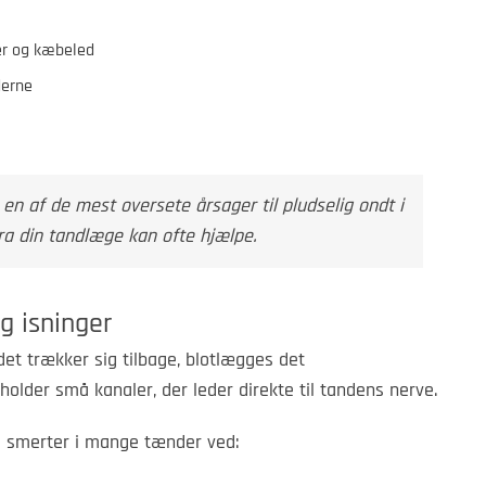
er og kæbeled
derne
n af de mest oversete årsager til pludselig ondt i
ra din tandlæge kan ofte hjælpe.
g isninger
det trækker sig tilbage, blotlægges det
eholder små kanaler, der leder direkte til tandens nerve.
ge smerter i mange tænder ved: