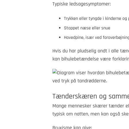
Typiske ledsagesymptomer:
Trykken eller tyngde i kinderne og
Stoppet næse eller snue
Hovedpine, især ved foroverbøjnin
Hvis du har pludselig ondt i alle 
kan bihulebetændelse være forklari
Tænderskæren og sammen
Mange mennesker skærer tænder elle
typisk om natten, men kan også ske i
Bruxisme kan give: