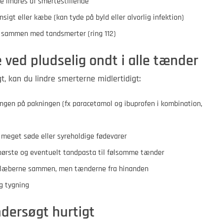
ke lindres af smertestillende
nsigt eller kæbe (kan tyde på byld eller alvorlig infektion)
sammen med tandsmerter (ring 112)
 ved pludselig ondt i alle tænder
, kan du lindre smerterne midlertidigt:
ingen på pakningen (fx paracetamol og ibuprofen i kombination,
meget søde eller syreholdige fødevarer
ørste og eventuelt tandpasta til følsomme tænder
 læberne sammen, men tænderne fra hinanden
ig tygning
ndersøgt hurtigt