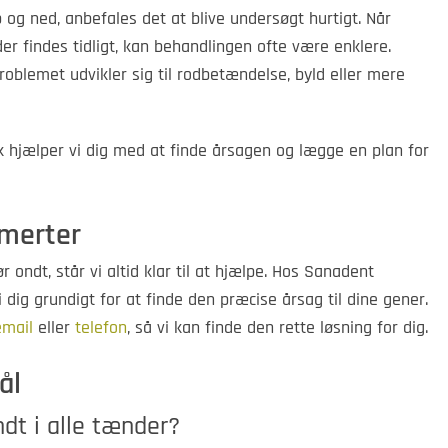
og ned, anbefales det at blive undersøgt hurtigt. Når
der findes tidligt, kan behandlingen ofte være enklere.
roblemet udvikler sig til rodbetændelse, byld eller mere
hjælper vi dig med at finde årsagen og lægge en plan for
smerter
r ondt, står vi altid klar til at hjælpe. Hos Sanadent
ig grundigt for at finde den præcise årsag til dine gener.
email
eller
telefon
, så vi kan finde den rette løsning for dig.
ål
dt i alle tænder?