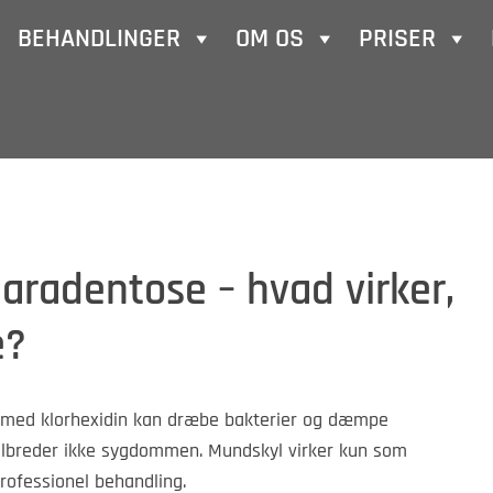
BEHANDLINGER
OM OS
PRISER
radentose – hvad virker,
e?
med klorhexidin kan dræbe bakterier og dæmpe
elbreder ikke sygdommen. Mundskyl virker kun som
rofessionel behandling.