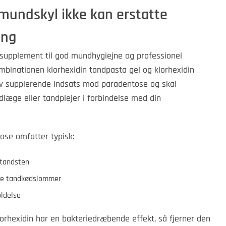
mundskyl ikke kan erstatte
ing
 supplement til god mundhygiejne og professionel
ombinationen klorhexidin tandpasta gel og klorhexidin
v supplerende indsats mod paradentose og skal
æge eller tandplejer i forbindelse med din
ose omfatter typisk:
 tandsten
re tandkødslommer
oldelse
hexidin har en bakteriedræbende effekt, så fjerner den