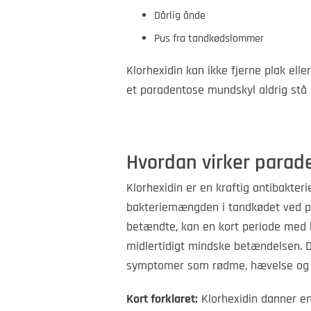
Dårlig ånde
Pus fra tandkødslommer
Klorhexidin kan ikke fjerne plak ell
et paradentose mundskyl aldrig stå
Hvordan virker parad
Klorhexidin er en kraftig antibakte
bakteriemængden i tandkødet ved p
betændte, kan en kort periode med 
midlertidigt mindske betændelsen. D
symptomer som rødme, hævelse og d
Kort forklaret:
Klorhexidin danner en