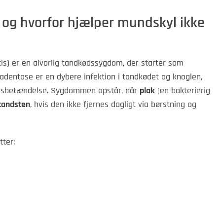
 og hvorfor hjælper mundskyl ikke
is) er en alvorlig tandkødssygdom, der starter som
dentose er en dybere infektion i tandkødet og knoglen,
ødsbetændelse. Sygdommen opstår, når
plak
(en bakterierig
tandsten
, hvis den ikke fjernes dagligt via børstning og
ter: