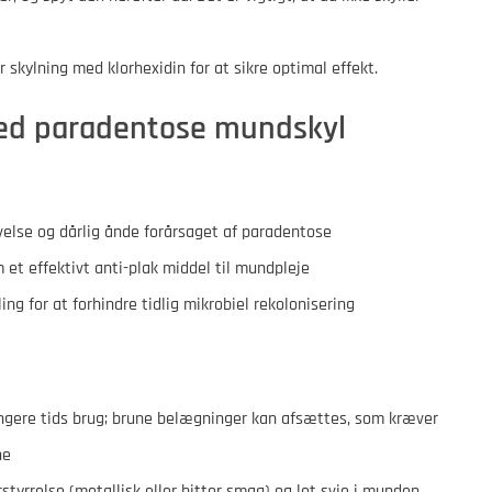
 skylning med klorhexidin for at sikre optimal effekt.
ved paradentose mundskyl
velse og dårlig ånde forårsaget af paradentose
 et effektivt anti-plak middel til mundpleje
ng for at forhindre tidlig mikrobiel rekolonisering
ngere tids brug; brune belægninger kan afsættes, som kræver
ne
styrrelse (metallisk eller bitter smag) og let svie i munden