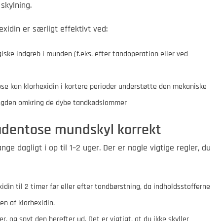
 skylning.
idin er særligt effektivt ved:
rgiske indgreb i munden (f.eks. efter tandoperation eller ved
se kan klorhexidin i kortere perioder understøtte den mekaniske
ngden omkring de dybe tandkødslommer
adentose mundskyl korrekt
e dagligt i op til 1–2 uger. Der er nogle vigtige regler, du
din til 2 timer før eller efter tandbørstning, da indholdsstofferne
n af klorhexidin.
, og spyt den herefter ud. Det er vigtigt, at du ikke skyller