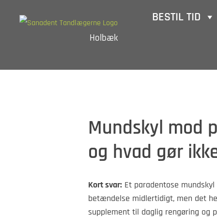
Skip
BESTIL TID
to
Holbæk
content
Mundskyl mod pa
og hvad gør ikk
Kort svar:
Et paradentose mundskyl 
betændelse midlertidigt, men det h
supplement til daglig rengøring og p