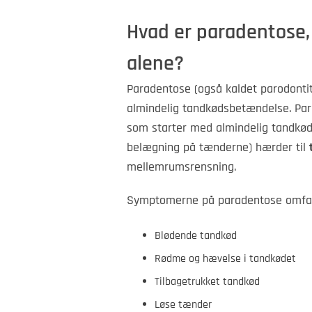
Hvad er paradentose,
alene?
Paradentose (også kaldet parodontit
almindelig tandkødsbetændelse. Para
som starter med almindelig tandk
belægning på tænderne) hærder til
mellemrumsrensning.
Symptomerne på paradentose omfat
Blødende tandkød
Rødme og hævelse i tandkødet
Tilbagetrukket tandkød
Løse tænder