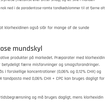
t nok ned i de paradentose-ramte tandkødslommer til at fjerne alt
at klorhexidinen også slår for mange af de sunde
tose mundskyl
rnative produkter på markedet. Præparater med klorhexidin
er betydeligt færre misfarvninger og smagsforandringer.
 i forskellige koncentrationer (0,06% og 0,12% CHX) og
X tandpasta med 0,06% CHX + CPC kan bruges dagligt for
 tidsbegrænsning og må bruges dagligt, mens klorhexidin