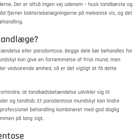
erne. Der er altså ingen vej udenom – husk tandbørste og
åd fjerner bakteriebelægningerne på mekanisk vis, og det
ehandling.
 tandlæge?
tændelse eller parodontose. Begge dele bør behandles for
Mundskyl kan give en fornemmelse af frisk mund, men
ler vedvarende ømhed, så er det vigtigt at få dette
forhindre, at tandkødsbetændelse udvikler sig til
nder og tandtab. Et paradentose mundskyl kan lindre
professionel behandling kombineret med god daglig
mmen på lang sigt.
entose