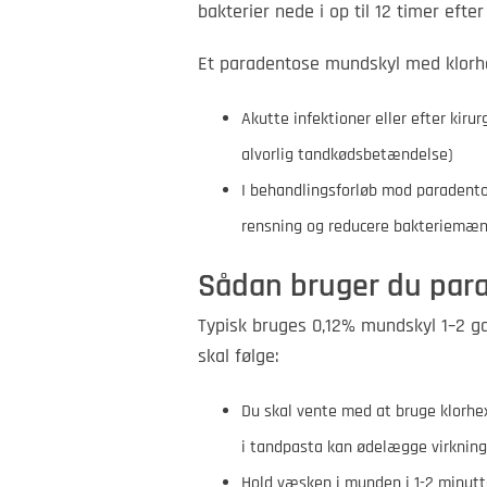
bakterier nede i op til 12 timer efter
Et paradentose mundskyl med klorhex
Akutte infektioner eller efter kiru
alvorlig tandkødsbetændelse)
I behandlingsforløb mod paradento
rensning og reducere bakteriemæ
Sådan bruger du par
Typisk bruges 0,12% mundskyl 1–2 gang
skal følge:
Du skal vente med at bruge klorhexi
i tandpasta kan ødelægge virkninge
Hold væsken i munden i 1-2 minutter