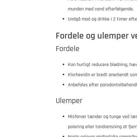
munden med vand efterfølgende.
Undgå mad og drikke i 2 timer efter
Fordele og ulemper 
Fordele
Kan hurtigt reducere blødning, hæ
Klorhexidin er bredt anerkendt som
Anbefales efter parodontalbehandli
Ulemper
Misfarver tænder og tunge ved læ
polering eller tandrensning at fjer
Nogle oplever midlertidig smagsfor