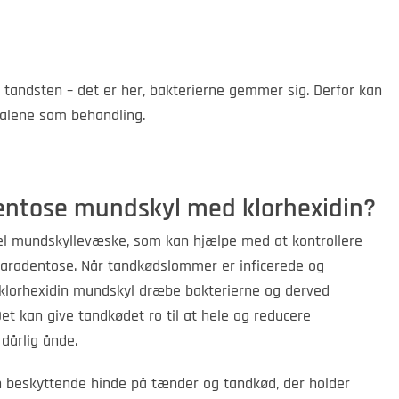
er tandsten – det er her, bakterierne gemmer sig. Derfor kan
 alene som behandling.
entose mundskyl med klorhexidin?
riel mundskyllevæske, som kan hjælpe med at kontrollere
aradentose. Når tandkødslommer er inficerede og
klorhexidin mundskyl dræbe bakterierne og derved
et kan give tandkødet ro til at hele og reducere
årlig ånde.
 beskyttende hinde på tænder og tandkød, der holder