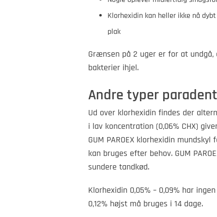
Klorhexidin kan heller ikke nå dyb
plak
Grænsen på 2 uger er for at undgå, 
bakterier ihjel.
Andre typer paraden
Ud over klorhexidin findes der alte
i lav koncentration (0,06% CHX) giv
GUM PAROEX klorhexidin mundskyl fås
kan bruges efter behov. GUM PAROE
sundere tandkød.
Klorhexidin 0,05% – 0,09% har ingen
0,12% højst må bruges i 14 dage.