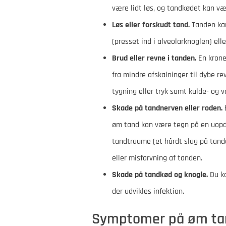
være lidt løs, og tandkødet kan væ
Løs eller forskudt tand.
Tanden kan 
(presset ind i alveolarknoglen) elle
Brud eller revne i tanden.
En krone
fra mindre afskalninger til dybe re
tygning eller tryk samt kulde- og
Skade på tandnerven eller roden.
E
øm tand kan være tegn på en uopd
tandtraume (et hårdt slag på tand
eller misfarvning af tanden.
Skade på tandkød og knogle.
Du ka
der udvikles infektion.
Symptomer på øm tand