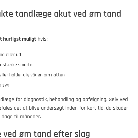
akte tandlæge akut ved øm tand
 hurtigst muligt
hvis:
nd eller ud
er stærke smerter
eller holder dig vågen om natten
g syg
ndlæge for diagnostik, behandling og opfølgning. Selv ved
ales det at blive undersøgt inden for kort tid, da skader
 dage til måneder.
e ved øm tand efter slag