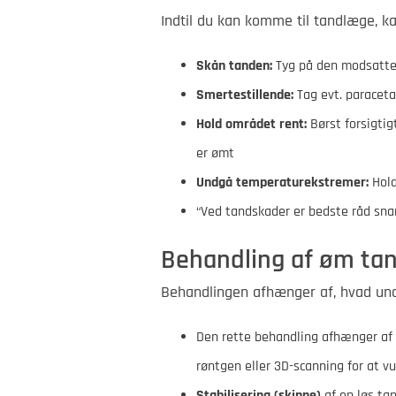
Indtil du kan komme til tandlæge, k
Skån tanden:
Tyg på den modsatte 
Smertestillende:
Tag evt. paraceta
Hold området rent:
Børst forsigtig
er ømt
Undgå temperaturekstremer:
Hold
“Ved tandskader er bedste råd sna
Behandling af øm tan
Behandlingen afhænger af, hvad und
Den rette behandling afhænger af 
røntgen eller 3D-scanning for at v
Stabilisering (skinne)
af en løs ta