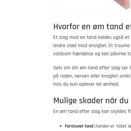
Hvorfor en øm tand eft
Et slag mod en tand kaldes også et
andre stød mod ansigtet. Et traume 
voldsom hændelse og kan påvirke t
Selv om din øm tand efter slag ser 
på roden, nerven eller knoglen omkri
hvis du kun oplever let ømhed.
Mulige skader når du 
En øm tand efter slag kan skyldes fl
Forstuvet tand
(tanden er “slået l