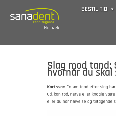
Skip
BESTIL TID
to
content
Holbæk
Slag mod tand:
hvornår du skal
Kort svar:
En øm tand efter slag bør
ud, kan rod, nerve eller knogle være 
eller du har hævelse og tiltagende 