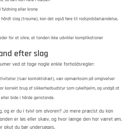
 fyldning eller krone
 hårdt slag (traume), kan det også føre til rodspidsbetændelse,
der for at sikre, at tanden ikke udvikler komplikationer
and efter slag
aumer ved at tage nogle enkle forholdsregler:
ktiviteter (især kontaktidræt), vær opmærksom på omgivelser
for korrekt brug af sikkerhedsudstyr som cykelhjelm, og undgå at
 eller bide i hårde genstande.
g, og er du i tvivl om alvoren? Jo mere præcist du kan
 tanden er løs eller skæv, og hvor længe den har været øm,
or akut du bør undersøges.