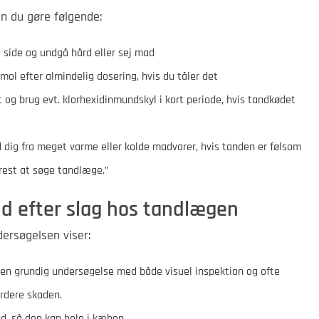
an du gøre følgende:
side og undgå hård eller sej mad
mol efter almindelig dosering, hvis du tåler det
t og brug evt. klorhexidinmundskyl i kort periode, hvis tandkødet
 dig fra meget varme eller kolde madvarer, hvis tanden er følsom
rest at søge tandlæge.”
d efter slag hos tandlægen
ersøgelsen viser:
en grundig undersøgelse med både visuel inspektion og ofte
urdere skaden.
nd, så den kan hele i kæben