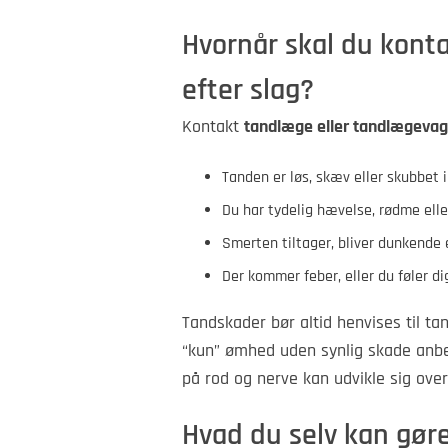
Hvornår skal du kont
efter slag?
Kontakt
tandlæge eller tandlægevagt
Tanden er løs, skæv eller skubbet i
Du har tydelig hævelse, rødme ell
Smerten tiltager, bliver dunkende 
Der kommer feber, eller du føler di
Tandskader bør altid henvises til ta
“kun” ømhed uden synlig skade anbef
på rod og nerve kan udvikle sig over
Hvad du selv kan gør