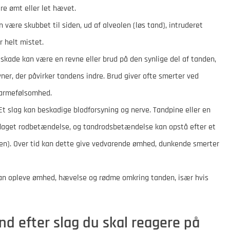
re ømt eller let hævet.
være skubbet til siden, ud af alveolen (løs tand), intruderet
r helt mistet.
skade kan være en revne eller brud på den synlige del af tanden,
vner, der påvirker tandens indre. Brud giver ofte smerter ved
 varmefølsomhed.
t slag kan beskadige blodforsyning og nerve. Tandpine eller en
aget rodbetændelse, og tandrodsbetændelse kan opstå efter et
en). Over tid kan dette give vedvarende ømhed, dunkende smerter
n opleve ømhed, hævelse og rødme omkring tanden, især hvis
 efter slag du skal reagere på