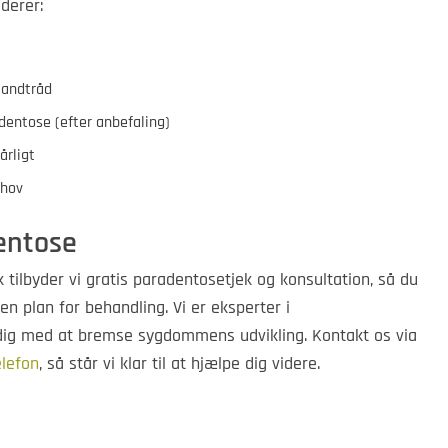
uderer:
tandtråd
entose (efter anbefaling)
årligt
ehov
entose
ilbyder vi gratis paradentosetjek og konsultation, så du
en plan for behandling. Vi er eksperter i
dig med at bremse sygdommens udvikling. Kontakt os via
elefon
, så står vi klar til at hjælpe dig videre.