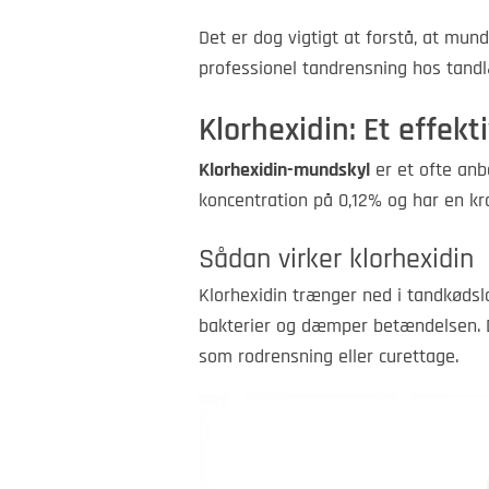
Det er dog vigtigt at forstå, at mund
professionel tandrensning hos tand
Klorhexidin: Et effe
Klorhexidin-mundskyl
er et ofte anb
koncentration på 0,12% og har en kraf
Sådan virker klorhexidin
Klorhexidin trænger ned i tandkødsl
bakterier og dæmper betændelsen. De
som rodrensning eller curettage.