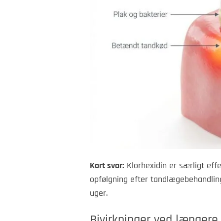
Kort svar:
Klorhexidin er særligt eff
opfølgning efter tandlægebehandling.
uger.
Bivirkninger ved længere