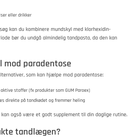
ser eller drikker
esøg kan du kombinere mundskyl med klorhexidin-
eriode bør du undgå almindelig tandpasta, da den kan
l mod paradentose
 alternativer, som kan hjælpe mod paradentose:
aktive stoffer (fx produkter som GUM Paroex)
res direkte på tandkødet og fremmer heling
an også være et godt supplement til din daglige rutine.
akte tandlægen?