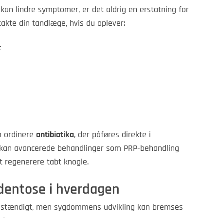
n lindre symptomer, er det aldrig en erstatning for
akte din tandlæge, hvis du oplever:
t
n ordinere
antibiotika
, der påføres direkte i
e kan avancerede behandlinger som PRP-behandling
t regenerere tabt knogle.
dentose i hverdagen
ldstændigt, men sygdommens udvikling kan bremses