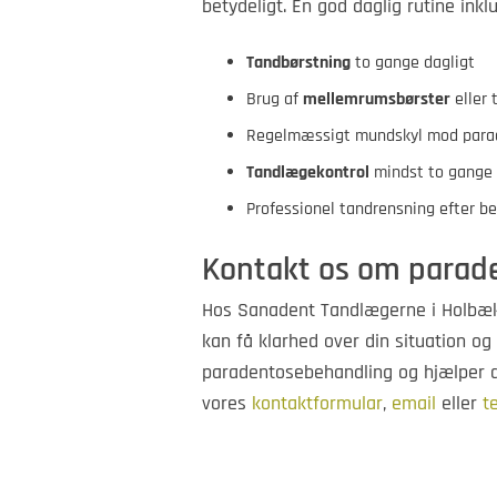
betydeligt. En god daglig rutine inkl
Tandbørstning
to gange dagligt
Brug af
mellemrumsbørster
eller 
Regelmæssigt mundskyl mod parad
Tandlægekontrol
mindst to gange 
Professionel tandrensning efter b
Kontakt os om parad
Hos Sanadent Tandlægerne i Holbæk t
kan få klarhed over din situation og 
paradentosebehandling og hjælper 
vores
kontaktformular
,
email
eller
t