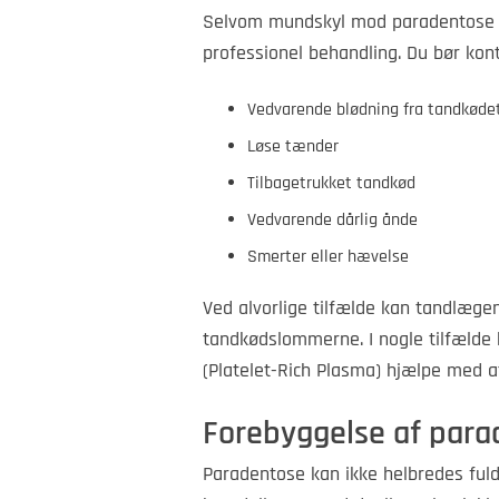
Selvom mundskyl mod paradentose ka
professionel behandling. Du bør kont
Vedvarende blødning fra tandkøde
Løse tænder
Tilbagetrukket tandkød
Vedvarende dårlig ånde
Smerter eller hævelse
Ved alvorlige tilfælde kan tandlæge
tandkødslommerne. I nogle tilfæld
(Platelet-Rich Plasma) hjælpe med a
Forebyggelse af para
Paradentose kan ikke helbredes fu