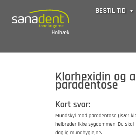
Skip
BESTIL TID
to
content
Holbæk
Klorhexidin og
paradentose
Kort svar:
Mundskyl mod paradentose (især klo
helbreder ikke sygdommen. Du skal 
daglig mundhygiejne.