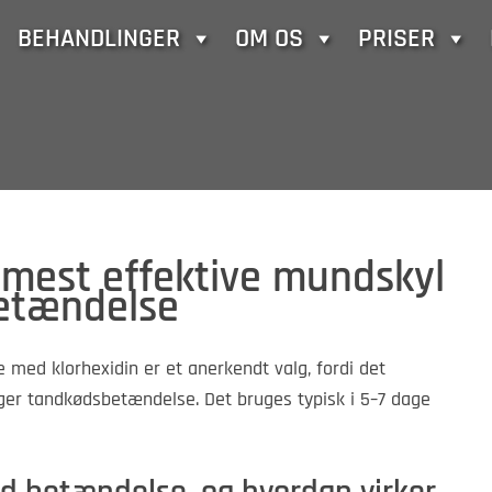
BEHANDLINGER
OM OS
PRISER
t mest effektive mundskyl
etændelse
ed klorhexidin er et anerkendt valg, fordi det
ger tandkødsbetændelse. Det bruges typisk i 5–7 dage