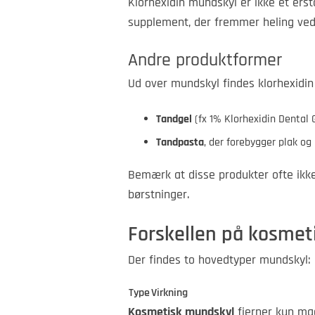
Klorhexidin mundskyl er ikke et ers
supplement, der fremmer heling ved
Andre produktformer
Ud over mundskyl findes klorhexidi
Tandgel
(fx 1% Klorhexidin Dental 
Tandpasta
, der forebygger plak o
Bemærk at disse produkter ofte ikke
børstninger.
Forskellen på kosmet
Der findes to hovedtyper mundskyl:
Type
Virkning
Kosmetisk mundskyl
fjerner kun mad