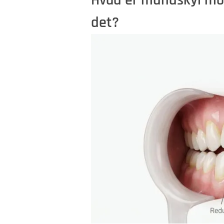
Hvad er mundskyl mod
det?