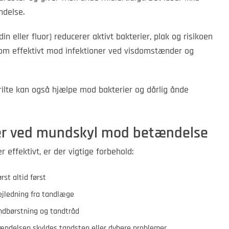
delse.
n eller fluor) reducerer aktivt bakterier, plak og risikoen
om effektivt mod infektioner ved visdomstænder og
rilte kan også hjælpe mod bakterier og dårlig ånde
er ved mundskyl mod betændelse
ffektivt, er der vigtige forbehold:
ørst altid først
jledning fra tandlæge
andbørstning og tandtråd
tændelsen skyldes tandsten eller dybere problemer