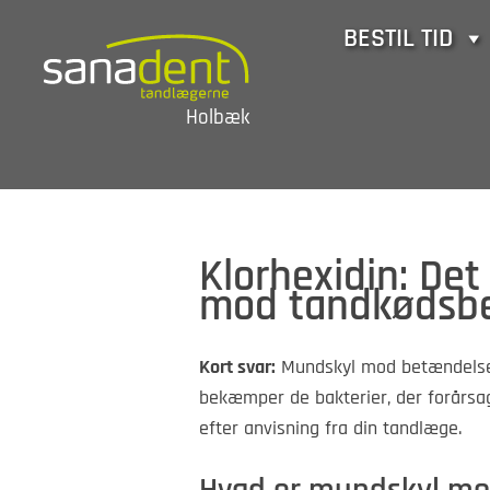
Skip
BESTIL TID
to
content
Holbæk
Klorhexidin: De
mod tandkødsb
Kort svar:
Mundskyl mod betændelse m
bekæmper de bakterier, der forårsa
efter anvisning fra din tandlæge.