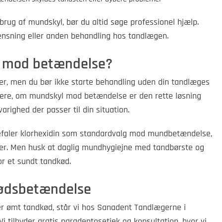
brug af mundskyl, bør du altid søge professionel hjælp.
nsning eller anden behandling hos tandlægen.
l mod betændelse?
er, men du bør ikke starte behandling uden din tandlæges
ere, om mundskyl mod betændelse er den rette løsning
varighed der passer til din situation.
befaler klorhexidin som standardvalg mod mundbetændelse,
aser. Men husk at daglig mundhygiejne med tandbørste og
or et sundt tandkød.
kødsbetændelse
r ømt tandkød, står vi hos Sanadent Tandlægerne i
 Vi tilbyder gratis paradentosetjek og konsultation, hvor vi