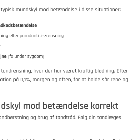
typisk mundskyl mod betændelse i disse situationer:
andkødsbetændelse
ng eller parodontitis-rensning
r
jne
(fx under sygdom)
 tandrensning, hvor der har været kraftig blødning. Efter
ation på 0,1%, morgen og aften, for at holde sår rene og
dskyl mod betændelse korrekt
andbørstning og brug af tandtråd. Følg din tandlæges