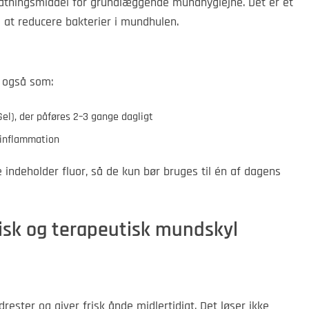
tatningsmiddel for grundlæggende mundhygiejne. Det er et
 at reducere bakterier i mundhulen.
n også som:
Gel), der påføres 2–3 gange dagligt
g inflammation
 indeholder fluor, så de kun bør bruges til én af dagens
isk og terapeutisk mundskyl
rester og giver frisk ånde midlertidigt. Det løser ikke