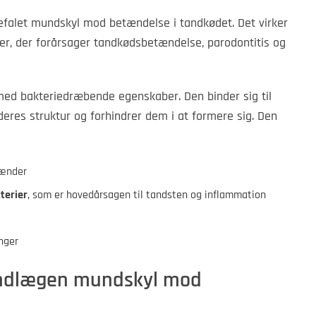
efalet mundskyl mod betændelse i tandkødet. Det virker
er, der forårsager tandkødsbetændelse, parodontitis og
med bakteriedræbende egenskaber. Den binder sig til
deres struktur og forhindrer dem i at formere sig. Den
tænder
terier
, som er hovedårsagen til tandsten og inflammation
nger
andlægen mundskyl mod