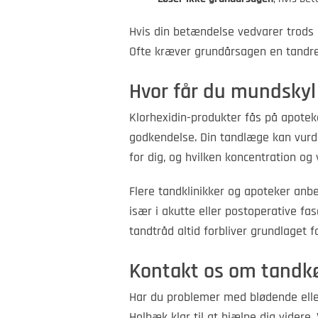
Hvis din betændelse vedvarer trods 
Ofte kræver grundårsagen en tandre
Hvor får du mundsky
Klorhexidin-produkter fås på apotek
godkendelse. Din tandlæge kan vurd
for dig, og hvilken koncentration og 
Flere tandklinikker og apoteker an
især i akutte eller postoperative f
tandtråd altid forbliver grundlaget f
Kontakt os om tand
Har du problemer med blødende elle
Holbæk klar til at hjælpe dig videre.