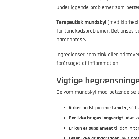
underliggende problemer som betæn
Terapeutisk mundskyl
(med klorhexidi
for tandkødsproblemer. Det anses s
parodontose.
Ingredienser som zink eller brintove
forårsaget af inflammation.
Vigtige begrænsning
Selvom mundskyl mod betændelse er e
Virker bedst på rene tænder
, så b
Bør ikke bruges langvarigt
uden ve
Er kun et supplement
til daglig t
Løser ikke grundårsagen
, hvis be