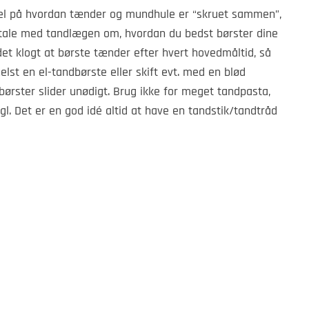
skel på hvordan tænder og mundhule er “skruet sammen”,
t tale med tandlægen om, hvordan du bedst børster dine
t klogt at børste tænder efter hvert hovedmåltid, så
lst en el-tandbørste eller skift evt. med en blød
børster slider unødigt. Brug ikke for meget tandpasta,
egl. Det er en god idé altid at have en tandstik/tandtråd