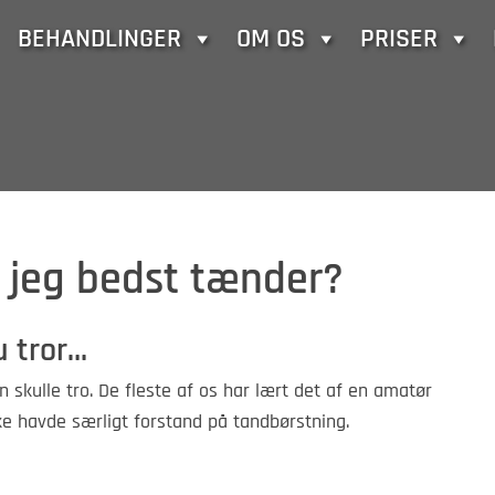
BEHANDLINGER
OM OS
PRISER
 jeg bedst tænder?
u tror…
 skulle tro. De fleste af os har lært det af en amatør
kke havde særligt forstand på tandbørstning.