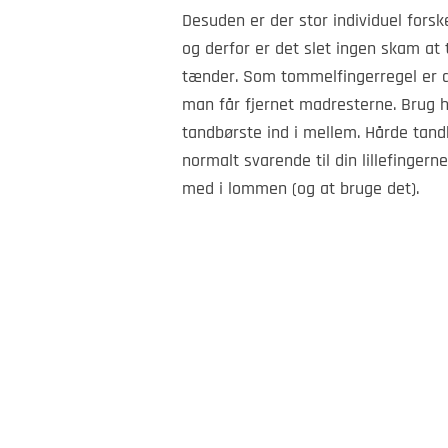
Desuden er der stor individuel for
og derfor er det slet ingen skam a
tænder. Som tommelfingerregel er de
man får fjernet madresterne. Brug he
tandbørste ind i mellem. Hårde tand
normalt svarende til din lillefingern
med i lommen (og at bruge det).