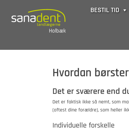
Skip
BESTIL TID
to
content
Holbæk
Hvordan børster
Det er sværere end d
Det er faktisk ikke så nemt, som man
(oftest dine forældre), som heller i
Individuelle forskelle