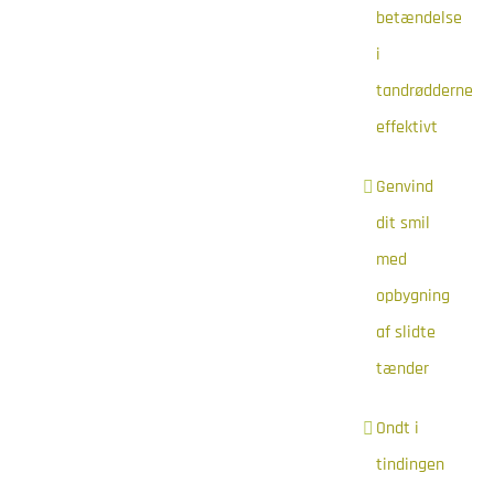
betændelse
i
tandrødderne
effektivt
Genvind
dit smil
med
opbygning
af slidte
tænder
Ondt i
tindingen