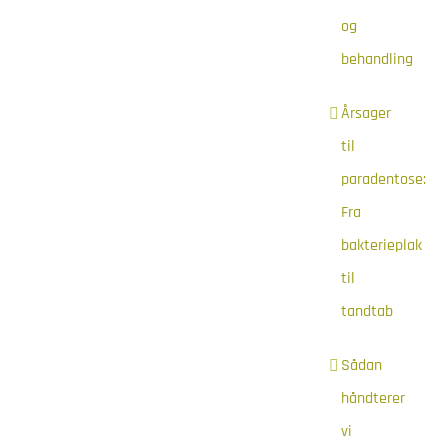
og
behandling
Årsager
til
paradentose:
Fra
bakterieplak
til
tandtab
Sådan
håndterer
vi