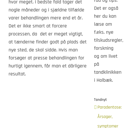
råd og tips.
hvor meget. I bedste fald tager det
Det er også
nogle måneder og i sjældne tilfælde
her du kan
varer behandlingen mere end et år.
læse om
Det er ikke smart at forcere
f.eks. nye
processen, da det er meget vigtigt,
tilskudsregler,
at tænderne finder godt på plads det
forskning
nye sted, de skal sidde. Hvis man
og om livet
forsøger at presse behandlingen for
på
hurtigt igennem, får man et dårligere
tandklinikken
resultat.
i Holbæk.
Tandnyt
Paradentose:
Årsager,
symptomer