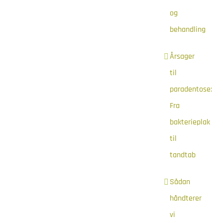
og
behandling
Årsager
til
paradentose:
Fra
bakterieplak
til
tandtab
Sådan
håndterer
vi