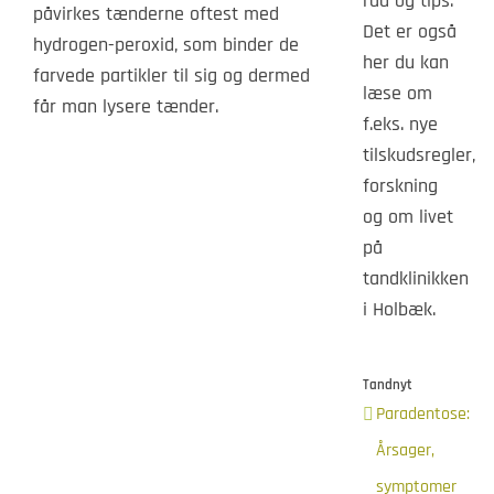
råd og tips.
påvirkes tænderne oftest med
Det er også
hydrogen-peroxid, som binder de
her du kan
farvede partikler til sig og dermed
læse om
får man lysere tænder.
f.eks. nye
tilskudsregler,
forskning
og om livet
på
tandklinikken
i Holbæk.
Tandnyt
Paradentose:
Årsager,
symptomer