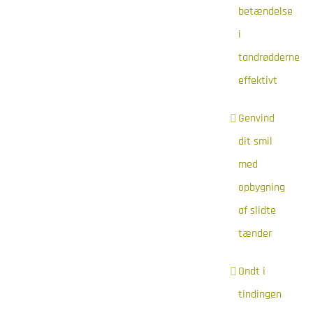
betændelse
i
tandrødderne
effektivt
Genvind
dit smil
med
opbygning
af slidte
tænder
Ondt i
tindingen