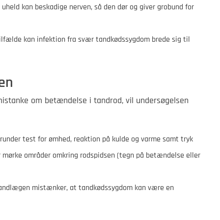
 uheld kan beskadige nerven, så den dør og giver grobund for
ilfælde kan infektion fra svær tandkødssygdom brede sig til
sen
istanke om betændelse i tandrod, vil undersøgelsen
runder test for ømhed, reaktion på kulde og varme samt tryk
er mørke områder omkring rodspidsen (tegn på betændelse eller
 tandlægen mistænker, at tandkødssygdom kan være en