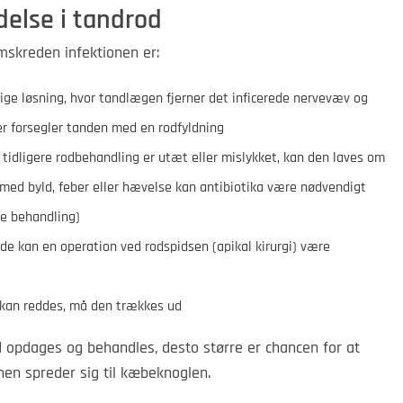
else i tandrod
mskreden infektionen er:
ge løsning, hvor tandlægen fjerner det inficerede nervevæv og
er forsegler tanden med en rodfyldning
 tidligere rodbehandling er utæt eller mislykket, kan den laves om
med byld, feber eller hævelse kan antibiotika være nødvendigt
e behandling)
lde kan en operation ved rodspidsen (apikal kirurgi) være
 kan reddes, må den trækkes ud
d opdages og behandles, desto større er chancen for at
nen spreder sig til kæbeknoglen.