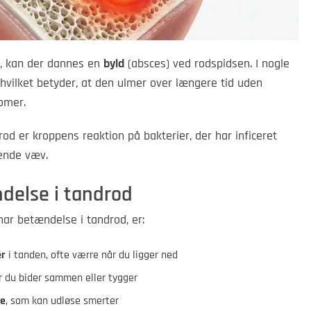
ig, kan der dannes en
byld
(absces) ved rodspidsen. I nogle
 hvilket betyder, at den ulmer over længere tid uden
omer.
d er kroppens reaktion på bakterier, der har inficeret
ende væv.
else i tandrod
har betændelse i tandrod, er:
er
i tanden, ofte værre når du ligger ned
r du bider sammen eller tygger
de
, som kan udløse smerter