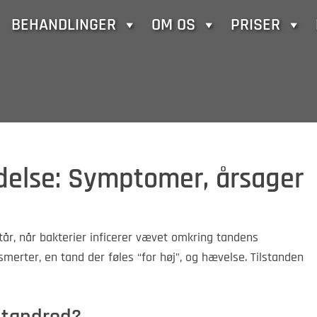
BEHANDLINGER
OM OS
PRISER
else: Symptomer, årsager
år, når bakterier inficerer vævet omkring tandens
merter, en tand der føles “for høj”, og hævelse. Tilstanden