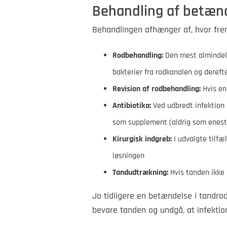
Behandling af betænd
Behandlingen afhænger af, hvor fre
Rodbehandling:
Den mest almindeli
bakterier fra rodkanalen og dereft
Revision af rodbehandling:
Hvis en
Antibiotika:
Ved udbredt infektion 
som supplement (aldrig som enest
Kirurgisk indgreb:
I udvalgte tilfæ
løsningen
Tandudtrækning:
Hvis tanden ikke
Jo tidligere en betændelse i tandro
bevare tanden og undgå, at infektio