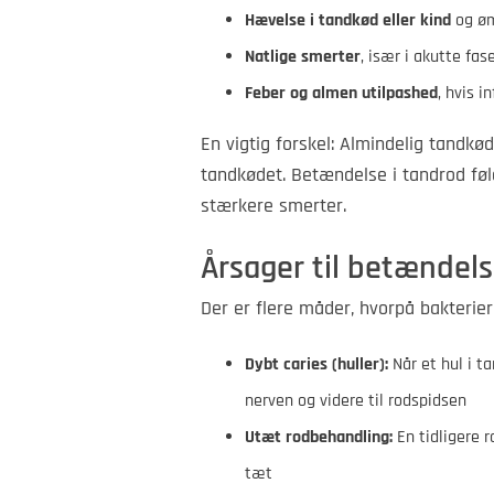
Hævelse i tandkød eller kind
og øm
Natlige smerter
, især i akutte fas
Feber og almen utilpashed
, hvis i
En vigtig forskel: Almindelig tandk
tandkødet. Betændelse i tandrod fø
stærkere smerter.
Årsager til betændels
Der er flere måder, hvorpå bakterier
Dybt caries (huller):
Når et hul i t
nerven og videre til rodspidsen
Utæt rodbehandling:
En tidligere r
tæt