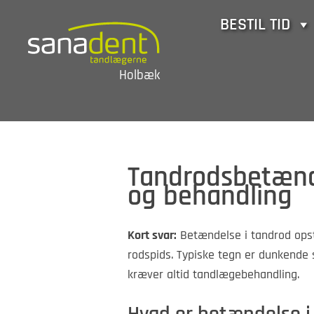
Skip
BESTIL TID
to
content
Holbæk
Tandrodsbetænd
og behandling
Kort svar:
Betændelse i tandrod opst
rodspids. Typiske tegn er dunkende s
kræver altid tandlægebehandling.