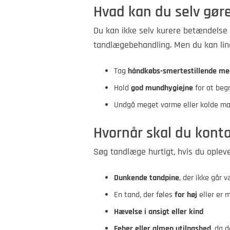
Hvad kan du selv gør
Du kan ikke selv kurere betændelse i
tandlægebehandling. Men du kan lin
Tag
håndkøbs-smertestillende me
Hold
god mundhygiejne
for at beg
Undgå meget varme eller kolde mad
Hvornår skal du kont
Søg tandlæge hurtigt, hvis du opleve
Dunkende tandpine
, der ikke går v
En tand, der føles
for høj
eller er 
Hævelse i ansigt eller kind
Feber eller almen utilpashed
, da 