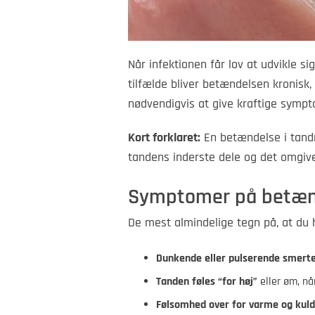
Når infektionen får lov at udvikle s
tilfælde bliver betændelsen kronisk,
nødvendigvis at give kraftige sympt
Kort forklaret:
En betændelse i tandro
tandens inderste dele og det omgiv
Symptomer på betænd
De mest almindelige tegn på, at du 
Dunkende eller pulserende smert
Tanden føles “for høj”
eller øm, nå
Følsomhed over for varme og kul