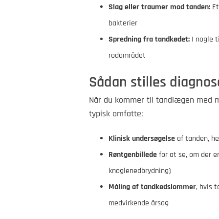
Slag eller traumer mod tanden:
Et
bakterier
Spredning fra tandkødet:
I nogle t
rodområdet
Sådan stilles diagno
Når du kommer til tandlægen med m
typisk omfatte:
Klinisk undersøgelse
af tanden, he
Røntgenbillede
for at se, om der 
knoglenedbrydning)
Måling af tandkødslommer
, hvis
medvirkende årsag