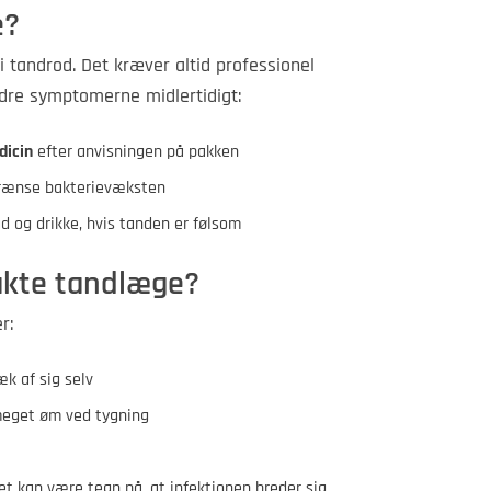
e?
 tandrod. Det kræver altid professionel
dre symptomerne midlertidigt:
dicin
efter anvisningen på pakken
rænse bakterievæksten
 og drikke, hvis tanden er følsom
akte tandlæge?
r:
æk af sig selv
meget øm ved tygning
det kan være tegn på, at infektionen breder sig