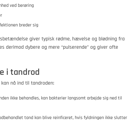
hed ved berøring
er
nfektionen breder sig
ødsbetændelse giver typisk rødme, hævelse og blødning fra
les derimod dybere og mere “pulserende” og giver ofte
e i tandrod
 kan nå ind til tandroden:
anden ikke behandles, kan bakterier langsomt arbejde sig ned til
odbehandlet tand kan blive reinficeret, hvis fyldningen ikke slutter